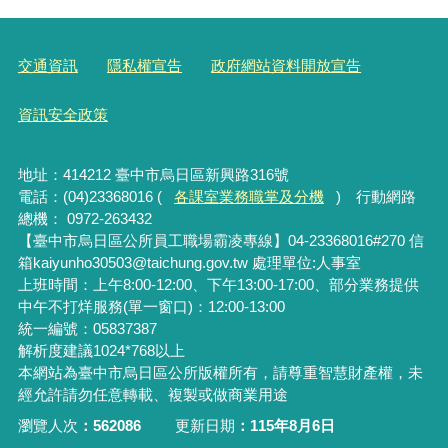
交通資訊
隱私權宣告
政府網站資料開放宣告
資訊安全政策
地址：414212 臺中市烏日區新興路316號
電話：(04)23368016 (
各課室業務職掌及分機
) 行動網路
總機： 0972-263432
【臺中市烏日區公所員工職場霸凌專線】04-23368016#270 信
箱kaiyunho30503@taichung.gov.tw 處理單位:人事室
上班時間：上午8:00-12:00、下午13:00-17:00、部分業務提供
中午不打烊服務(單一窗口)：12:00-13:00
統一編號：05837387
解析度建議1024*768以上
本網站為臺中市烏日區公所版權所有，請尊重智慧財產權，未
經允許請勿任意轉載、複製或做商業用途
瀏覽人次
562086
更新日期
115年8月6日