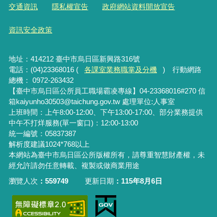
交通資訊
隱私權宣告
政府網站資料開放宣告
資訊安全政策
地址：414212 臺中市烏日區新興路316號
電話：(04)23368016 (
各課室業務職掌及分機
) 行動網路
總機： 0972-263432
【臺中市烏日區公所員工職場霸凌專線】04-23368016#270 信
箱kaiyunho30503@taichung.gov.tw 處理單位:人事室
上班時間：上午8:00-12:00、下午13:00-17:00、部分業務提供
中午不打烊服務(單一窗口)：12:00-13:00
統一編號：05837387
解析度建議1024*768以上
本網站為臺中市烏日區公所版權所有，請尊重智慧財產權，未
經允許請勿任意轉載、複製或做商業用途
瀏覽人次
559749
更新日期
115年8月6日