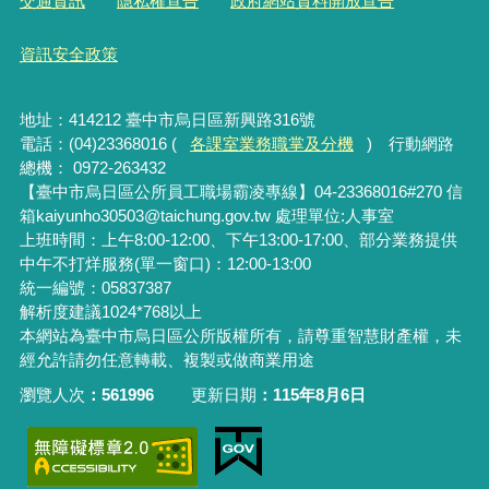
交通資訊
隱私權宣告
政府網站資料開放宣告
資訊安全政策
地址：414212 臺中市烏日區新興路316號
電話：(04)23368016 (
各課室業務職掌及分機
) 行動網路
總機： 0972-263432
【臺中市烏日區公所員工職場霸凌專線】04-23368016#270 信
箱kaiyunho30503@taichung.gov.tw 處理單位:人事室
上班時間：上午8:00-12:00、下午13:00-17:00、部分業務提供
中午不打烊服務(單一窗口)：12:00-13:00
統一編號：05837387
解析度建議1024*768以上
本網站為臺中市烏日區公所版權所有，請尊重智慧財產權，未
經允許請勿任意轉載、複製或做商業用途
瀏覽人次
561996
更新日期
115年8月6日