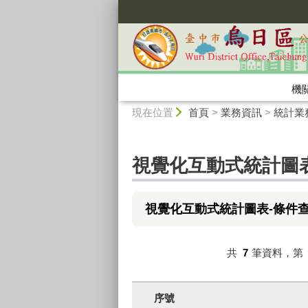
:::
機
:::
現在位置
首頁
>
業務資訊
>
統計業
視覺化互動式統計圖
視覺化互動式統計圖表-條件
共
7
筆資料，第
序號