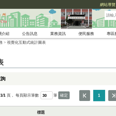
網站導覽
關介紹
公告訊息
業務資訊
便民服務
專區
務
>
視覺化互動式統計圖表
表
查詢
1/1
頁，
每頁顯示筆數
筆
1
標題