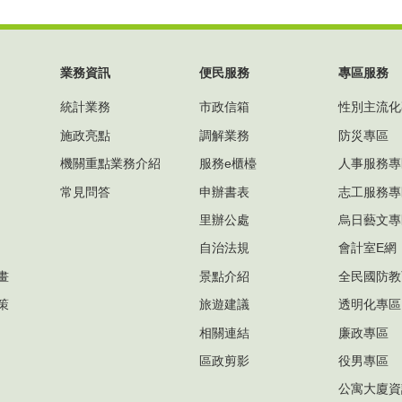
業務資訊
便民服務
專區服務
統計業務
市政信箱
性別主流化
施政亮點
調解業務
防災專區
機關重點業務介紹
服務e櫃檯
人事服務專
常見問答
申辦書表
志工服務專
里辦公處
烏日藝文專
自治法規
會計室E網
畫
景點介紹
全民國防教
策
旅遊建議
透明化專區
相關連結
廉政專區
區政剪影
役男專區
公寓大廈資