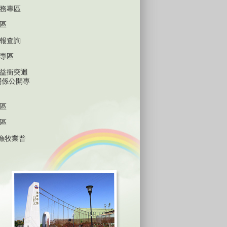
務專區
區
報查詢
專區
益衝突迴
關係公開專
區
區
林漁牧業普