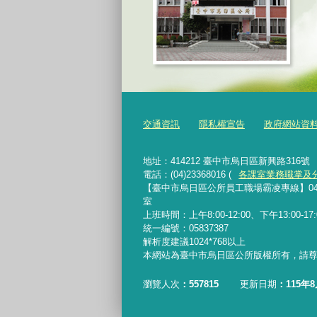
交通資訊
隱私權宣告
政府網站資
地址：414212 臺中市烏日區新興路316號
電話：(04)23368016 (
各課室業務職掌及
【臺中市烏日區公所員工職場霸凌專線】04-233680
室
上班時間：上午8:00-12:00、下午13:00-
統一編號：05837387
解析度建議1024*768以上
本網站為臺中市烏日區公所版權所有，請
瀏覽人次
557815
更新日期
115年