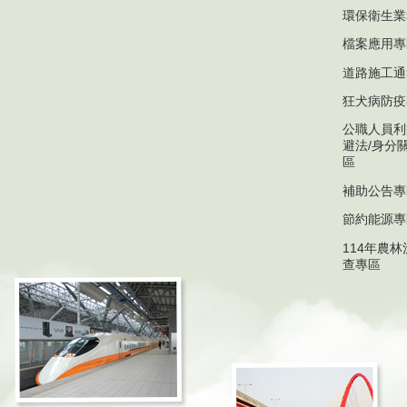
環保衛生業
檔案應用專
道路施工通
狂犬病防疫
公職人員利
避法/身分
區
補助公告專
節約能源專
114年農
查專區