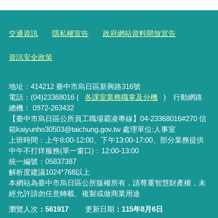
交通資訊
隱私權宣告
政府網站資料開放宣告
資訊安全政策
地址：414212 臺中市烏日區新興路316號
電話：(04)23368016 (
各課室業務職掌及分機
) 行動網路
總機： 0972-263432
【臺中市烏日區公所員工職場霸凌專線】04-23368016#270 信
箱kaiyunho30503@taichung.gov.tw 處理單位:人事室
上班時間：上午8:00-12:00、下午13:00-17:00、部分業務提供
中午不打烊服務(單一窗口)：12:00-13:00
統一編號：05837387
解析度建議1024*768以上
本網站為臺中市烏日區公所版權所有，請尊重智慧財產權，未
經允許請勿任意轉載、複製或做商業用途
瀏覽人次
561917
更新日期
115年8月6日