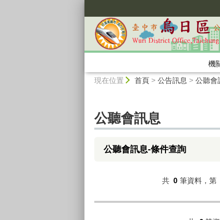
:::
機
:::
現在位置
首頁
>
公告訊息
>
公聽會
公聽會訊息
公聽會訊息-條件查詢
共
0
筆資料，第