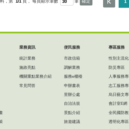
資料，第
1/1
頁，
每頁顯示筆數
筆
1
業務資訊
便民服務
專區服務
統計業務
市政信箱
性別主流化
施政亮點
調解業務
防災專區
機關重點業務介紹
服務e櫃檯
人事服務專
常見問答
申辦書表
志工服務專
里辦公處
烏日藝文專
自治法規
會計室E網
畫
景點介紹
全民國防教
策
旅遊建議
透明化專區