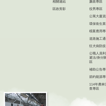
相關連結
廉政專區
區政剪影
役男專區
公寓大廈資
環保衛生業
檔案應用專
道路施工通
狂犬病防疫
公職人員利
避法/身分
區
補助公告專
節約能源專
114年農
查專區