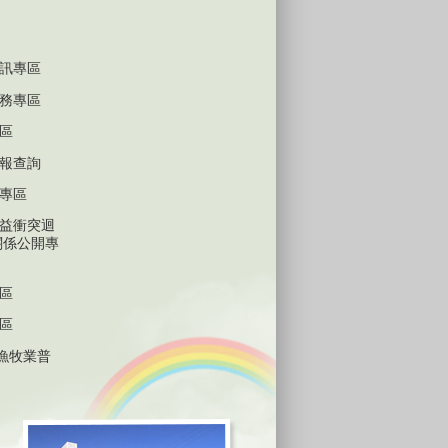
訊專區
務專區
區
報查詢
專區
益衝突迴
關係公開專
區
區
林漁牧業普