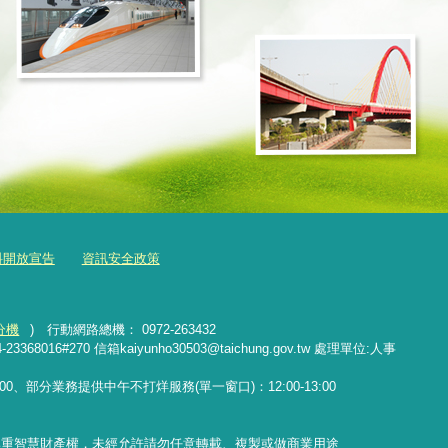
料開放宣告
資訊安全政策
分機
) 行動網路總機： 0972-263432
16#270 信箱kaiyunho30503@taichung.gov.tw 處理單位:人事
17:00、部分業務提供中午不打烊服務(單一窗口)：12:00-13:00
尊重智慧財產權，未經允許請勿任意轉載、複製或做商業用途