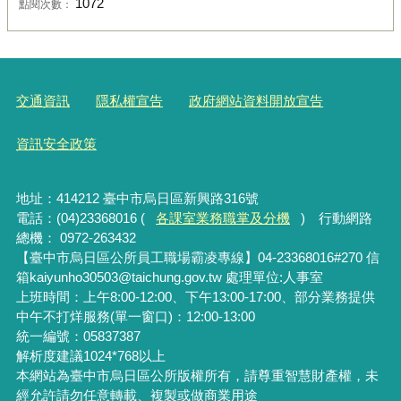
1072
點閱次數：
交通資訊
隱私權宣告
政府網站資料開放宣告
資訊安全政策
地址：414212 臺中市烏日區新興路316號
電話：(04)23368016 (
各課室業務職掌及分機
) 行動網路
總機： 0972-263432
【臺中市烏日區公所員工職場霸凌專線】04-23368016#270 信
箱kaiyunho30503@taichung.gov.tw 處理單位:人事室
上班時間：上午8:00-12:00、下午13:00-17:00、部分業務提供
中午不打烊服務(單一窗口)：12:00-13:00
統一編號：05837387
解析度建議1024*768以上
本網站為臺中市烏日區公所版權所有，請尊重智慧財產權，未
經允許請勿任意轉載、複製或做商業用途