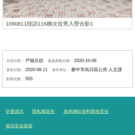
1090811陸訓116梯次役男入營合影1
戶籍兵役
2020-10-06
市府分類：
最後異動日期：
2020-08-11
臺中市烏日區公所‧人文課
發布日期：
發布單位：
559
點閱次數：
交通資訊
隱私權宣告
政府網站資料開放宣告
資訊安全政策