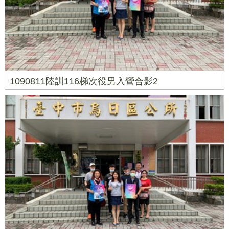
1090811陸訓116梯次役男入營合影2