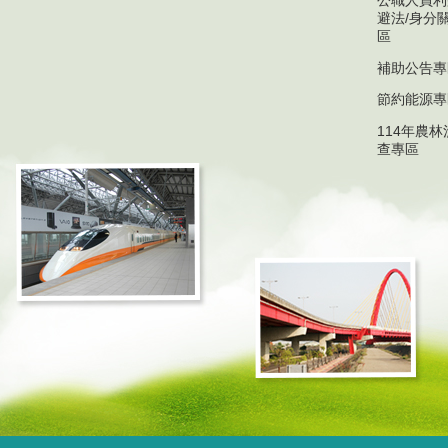
公職人員利
避法/身分
區
補助公告專
節約能源專
114年農
查專區