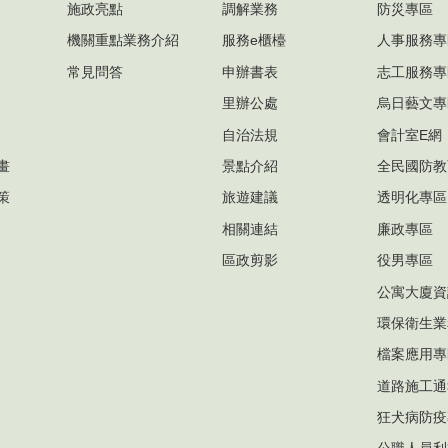
施政亮點
調解業務
防災專區
機關重點業務介紹
服務e櫃檯
人事服務專
常見問答
申辦書表
志工服務專
里辦公處
烏日藝文專
自治法規
會計室E網
畫
景點介紹
全民國防教
策
旅遊建議
透明化專區
相關連結
廉政專區
區政剪影
役男專區
公寓大廈資
環保衛生業
檔案應用專
道路施工通
狂犬病防疫