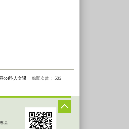
區公所‧人文課
點閱次數：
593
專區