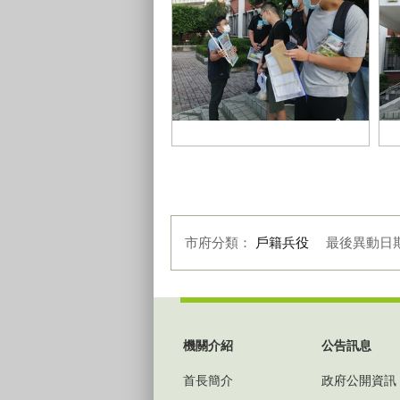
1090907替代役216梯次、補充兵
1
373梯次役男入營說明
3
市府分類：
戶籍兵役
最後異動日
:::
機關介紹
公告訊息
首長簡介
政府公開資訊