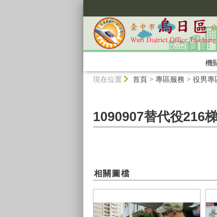
:::
機
:::
現在位置
首頁
>
專區服務
>
役男專
1090907替代役2
相關圖檔