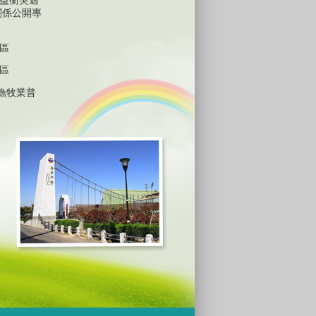
益衝突迴
關係公開專
區
區
林漁牧業普