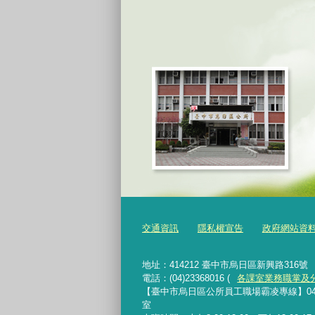
交通資訊
隱私權宣告
政府網站資
地址：414212 臺中市烏日區新興路316號
電話：(04)23368016 (
各課室業務職掌及
【臺中市烏日區公所員工職場霸凌專線】04-233680
室