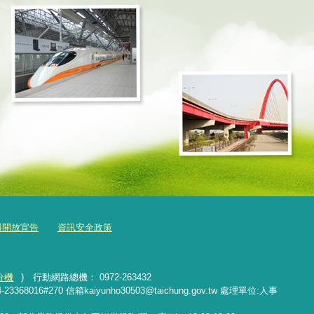
料開放宣告
資訊安全政策
分機
) 行動網路總機： 0972-263432
16#270 信箱kaiyunho30503@taichung.gov.tw 處理單位:人事