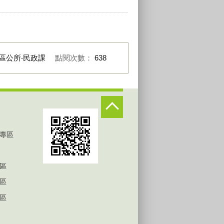
區公所‧民政課
點閱次數：
638
專區
區
區
區