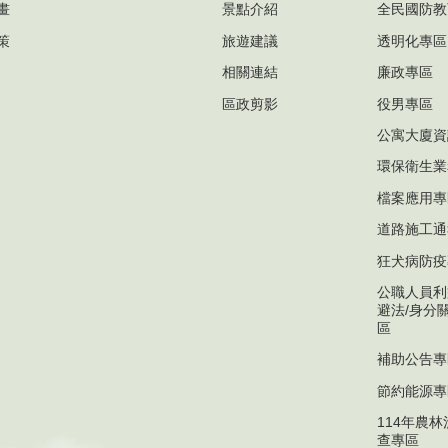
畫
景點介紹
全民國防教
策
旅遊建議
透明化專區
相關連結
廉政專區
區政剪影
役男專區
公寓大廈資
環保衛生業
檔案應用專
道路施工通
狂犬病防疫
公職人員利
避法/身分
區
補助公告專
節約能源專
114年農
查專區