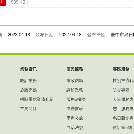
df
939 KB
期：
2022-04-18
發布日期：
2022-04-18
發布單位：
臺中市烏日
業務資訊
便民服務
專區服務
統計業務
市政信箱
性別主流化
施政亮點
調解業務
防災專區
機關重點業務介紹
服務e櫃檯
人事服務專
常見問答
申辦書表
志工服務專
里辦公處
烏日藝文專
自治法規
會計室E網