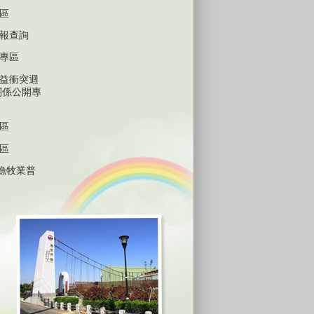
區
報查詢
專區
益衝突迴
關係公開專
區
區
林漁牧業普