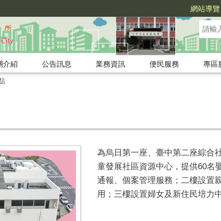
網站導覽
關介紹
公告訊息
業務資訊
便民服務
專區
點
為烏日第一座、臺中第二座綜合
童發展社區資源中心，提供
60
名
通報、個案管理服務；二樓設置
用；三樓設置婦女及新住民培力