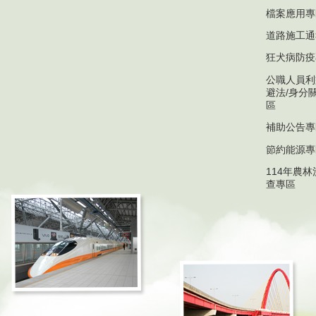
檔案應用專
道路施工通
狂犬病防疫
公職人員利
避法/身分
區
補助公告專
節約能源專
114年農
查專區