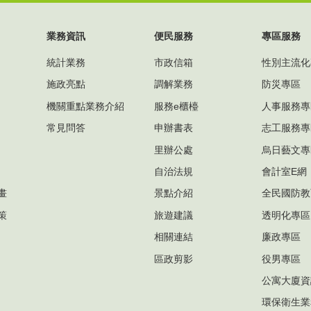
業務資訊
便民服務
專區服務
統計業務
市政信箱
性別主流化
施政亮點
調解業務
防災專區
機關重點業務介紹
服務e櫃檯
人事服務專
常見問答
申辦書表
志工服務專
里辦公處
烏日藝文專
自治法規
會計室E網
畫
景點介紹
全民國防教
策
旅遊建議
透明化專區
相關連結
廉政專區
區政剪影
役男專區
公寓大廈資
環保衛生業