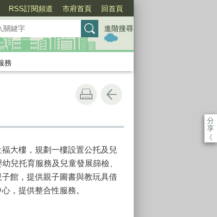
RSS訂閱頻道
市府首頁
回首頁
進階搜尋
服務
分
享
《
社福大樓，規劃一樓設置公托及兒
嬰幼兒托育服務及兒童發展篩檢、
親子館，提供親子圖書與教玩具借
中心，提供整合性服務。