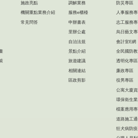
施政亮點
調解業務
防災專區
機關重點業務介紹
服務e櫃檯
人事服務專
常見問答
申辦書表
志工服務專
里辦公處
烏日藝文專
自治法規
會計室E網
畫
景點介紹
全民國防教
策
旅遊建議
透明化專區
相關連結
廉政專區
區政剪影
役男專區
公寓大廈資
環保衛生業
檔案應用專
道路施工通
狂犬病防疫