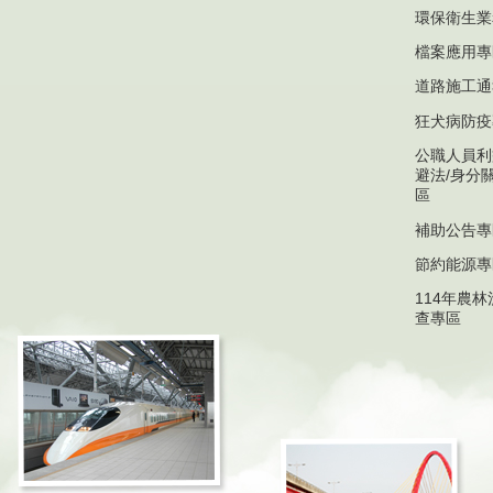
環保衛生業
檔案應用專
道路施工通
狂犬病防疫
公職人員利
避法/身分
區
補助公告專
節約能源專
114年農
查專區