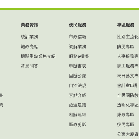
業務資訊
便民服務
專區服務
統計業務
市政信箱
性別主流化
施政亮點
調解業務
防災專區
機關重點業務介紹
服務e櫃檯
人事服務專
常見問答
申辦書表
志工服務專
里辦公處
烏日藝文專
自治法規
會計室E網
畫
景點介紹
全民國防教
策
旅遊建議
透明化專區
相關連結
廉政專區
區政剪影
役男專區
公寓大廈資