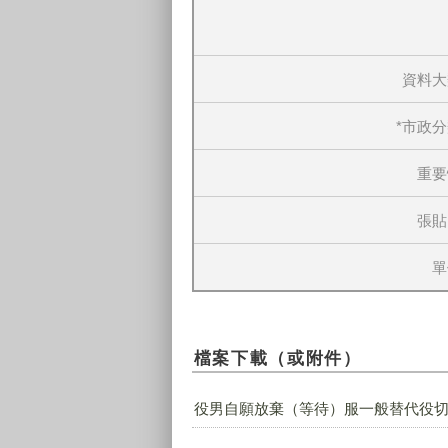
資料大
*市政
重要
張貼
單
檔案下載（或附件）
役男自願放棄（等待）服一般替代役切結