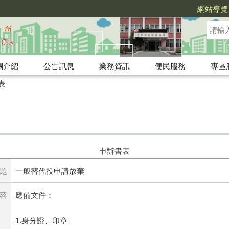
網站導覽
關介紹
公告訊息
業務資訊
便民服務
專區
表
申辦書表
題
一般替代役申請放棄
容
應備文件：
1.身分證、印章