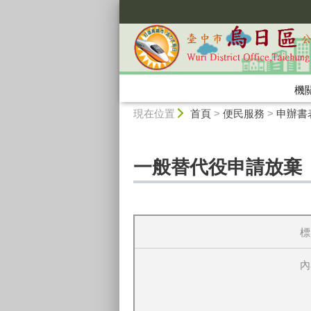
:::
機
:::
現在位置
首頁
>
便民服務
>
申辦書
一般替代役申請放棄
標
內