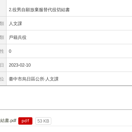
2.役男自願放棄服替代役切結書
類
人文課
分類
戶籍兵役
性
0
日
2023-02-10
位
臺中市烏日區公所‧人文課
書.pdf
pdf
53 KB