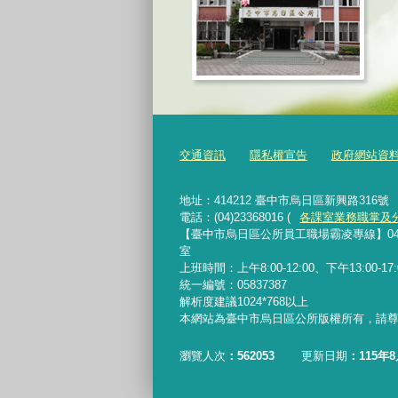
交通資訊
隱私權宣告
政府網站資
地址：414212 臺中市烏日區新興路316號
電話：(04)23368016 (
各課室業務職掌及
【臺中市烏日區公所員工職場霸凌專線】04-233680
室
上班時間：上午8:00-12:00、下午13:00-
統一編號：05837387
解析度建議1024*768以上
本網站為臺中市烏日區公所版權所有，請
瀏覽人次
562053
更新日期
115年