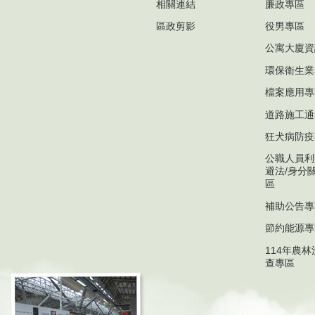
相關連結
廉政專區
區政剪影
役男專區
公寓大廈資
環保衛生業
檔案應用專
道路施工通
狂犬病防疫
公職人員利
避法/身分
區
補助公告專
節約能源專
114年農
查專區