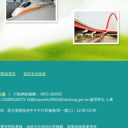
料開放宣告
資訊安全政策
分機
) 行動網路總機： 0972-263432
16#270 信箱kaiyunho30503@taichung.gov.tw 處理單位:人事
17:00、部分業務提供中午不打烊服務(單一窗口)：12:00-13:00
尊重智慧財產權，未經允許請勿任意轉載、複製或做商業用途