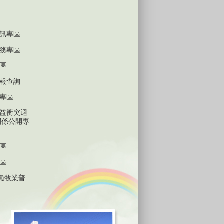
訊專區
務專區
區
報查詢
專區
益衝突迴
關係公開專
區
區
林漁牧業普