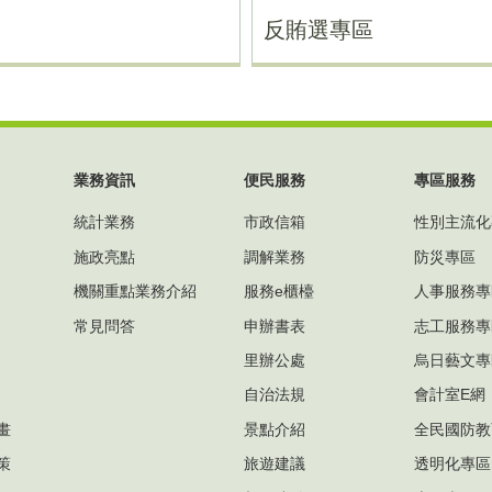
反賄選專區
業務資訊
便民服務
專區服務
統計業務
市政信箱
性別主流化
施政亮點
調解業務
防災專區
機關重點業務介紹
服務e櫃檯
人事服務專
常見問答
申辦書表
志工服務專
里辦公處
烏日藝文專
自治法規
會計室E網
畫
景點介紹
全民國防教
策
旅遊建議
透明化專區