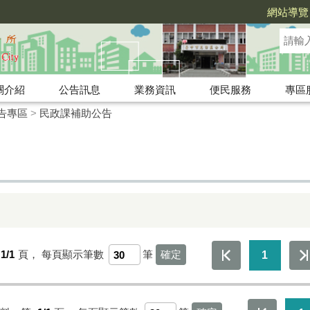
網站導覽
關介紹
公告訊息
業務資訊
便民服務
專區
告專區
>
民政課補助公告
1/1
頁，
每頁顯示筆數
筆
1