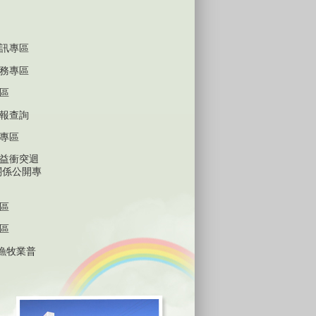
訊專區
務專區
區
報查詢
專區
益衝突迴
關係公開專
區
區
林漁牧業普