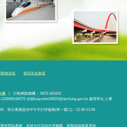
料開放宣告
資訊安全政策
分機
) 行動網路總機： 0972-263432
16#270 信箱kaiyunho30503@taichung.gov.tw 處理單位:人事
17:00、部分業務提供中午不打烊服務(單一窗口)：12:00-13:00
尊重智慧財產權，未經允許請勿任意轉載、複製或做商業用途