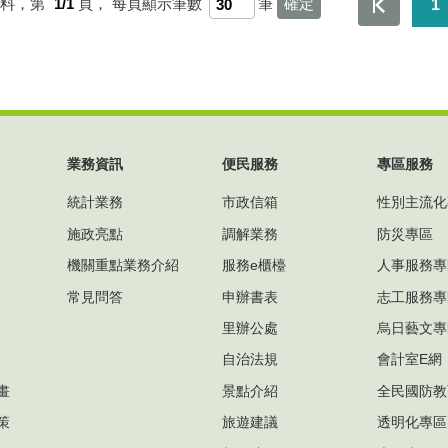
資料，第
1/1
頁，
每頁顯示筆數
筆
1
業務資訊
便民服務
專區服務
統計業務
市政信箱
性別主流化
施政亮點
調解業務
防災專區
機關重點業務介紹
服務e櫃檯
人事服務專
常見問答
申辦書表
志工服務專
里辦公處
烏日藝文專
自治法規
會計室E網
畫
景點介紹
全民國防教
策
旅遊建議
透明化專區