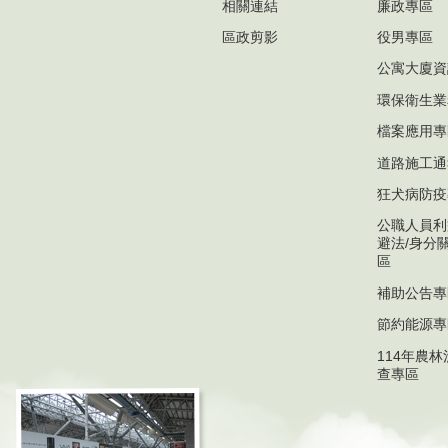
相關連結
廉政專區
區政剪影
役男專區
公寓大廈資
環保衛生業
檔案應用專
道路施工通
狂犬病防疫
公職人員利
避法/身分
區
補助公告專
節約能源專
114年農
查專區